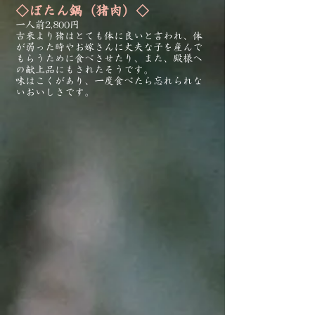
◇ぼたん鍋（猪肉）◇
一人前2,800円
古来より猪はとても体に良いと言われ、体
が弱った時やお嫁さんに丈夫な子を産んで
もらうために食べさせたり、また、殿様へ
の献上品にもされたそうです。
味はこくがあり、一度食べたら忘れられな
いおいしさです。