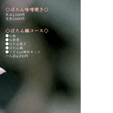
◇ぼたん味噌焼き◇
単品1,600円
定食2,000円
◇ぼたん鍋コース◇
●小鉢
​●お新香
●ぼたん焼き
●ぼたん鍋
●うどんor雑炊セット
一人前4,200
円