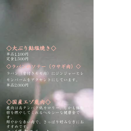
◇大ぶり鮎塩焼き◇
単品1,100円
​定食1,500円
◇ラパンのソテー（ウサギ肉）◇
ラパン
​（骨付きモモ肉）
にジンジャーとレ
モンバームをアクセントにしています。
単品2,000
円
◇国産エゾ鹿肉◇
鹿肉は高タンパク低カロリー、しかも体脂
肪を燃やしてくれるヘルシーな健康食で
す。
鮮やかな赤い肉で、さっぱり好みな方にお
すすめです。