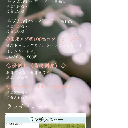
エゾ鹿肉ステーキ
約90g
単品1,5
00円
定食1,900円
エゾ鹿肉ハンバーグ
約150g
単品1,4
00円
定食1,800円
◇国産エゾ鹿100％のソーセージ◇
贅沢トッピングです。ラパンなどにもお付
けくださいませ。
1本約60g 800円
◇桜刺し（馬肉刺身）◇
脂身の少ない赤身肉です。
単品1,8
00円
◇牛サーロインステーキ約180
g◇
単品2,700円
定食3,100円
ランチメニュー